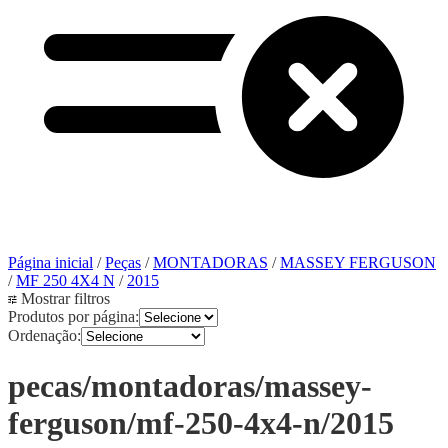
Página inicial
/
Peças
/
MONTADORAS
/
MASSEY FERGUSON
/
MF 250 4X4 N
/
2015
Mostrar filtros
Produtos por página:
Ordenação:
pecas/montadoras/massey-
ferguson/mf-250-4x4-n/2015