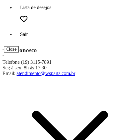
Lista de desejos
Sair
Fale Conosco
Close
Telefone (19) 3115-7891
Seg à sex. 8h às 17:30
Email:
atendimento@wsparts.com.br