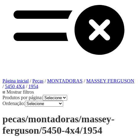
Página inicial
/
Peças
/
MONTADORAS
/
MASSEY FERGUSON
/
5450 4X4
/
1954
Mostrar filtros
Produtos por página:
Ordenação:
pecas/montadoras/massey-
ferguson/5450-4x4/1954