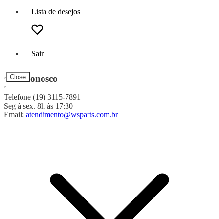
Lista de desejos
Sair
Fale Conosco
Close
Telefone (19) 3115-7891
Seg à sex. 8h às 17:30
Email:
atendimento@wsparts.com.br