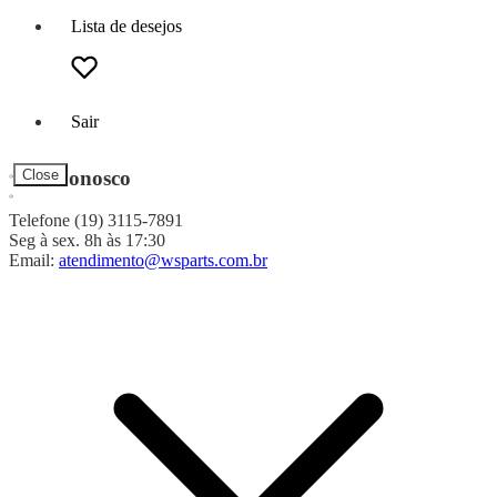
Lista de desejos
Sair
Fale Conosco
Close
Telefone (19) 3115-7891
Seg à sex. 8h às 17:30
Email:
atendimento@wsparts.com.br