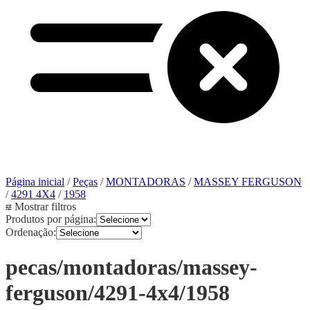
Página inicial
/
Peças
/
MONTADORAS
/
MASSEY FERGUSON
/
4291 4X4
/
1958
Mostrar filtros
Produtos por página:
Ordenação:
pecas/montadoras/massey-
ferguson/4291-4x4/1958