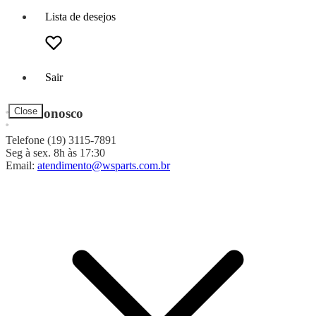
Lista de desejos
Sair
Fale Conosco
Close
Telefone (19) 3115-7891
Seg à sex. 8h às 17:30
Email:
atendimento@wsparts.com.br