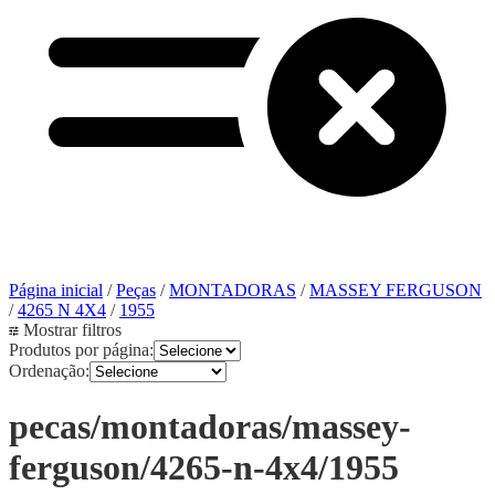
Página inicial
/
Peças
/
MONTADORAS
/
MASSEY FERGUSON
/
4265 N 4X4
/
1955
Mostrar filtros
Produtos por página:
Ordenação:
pecas/montadoras/massey-
ferguson/4265-n-4x4/1955