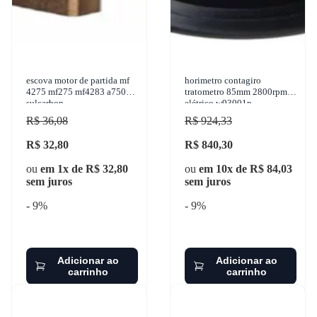
escova motor de partida mf
horimetro contagiro
4275 mf275 mf4283 a750
tratometro 85mm 2800rpm
sulcarbon
elétrico w93001p
R$ 36,08
R$ 924,33
R$ 32,80
R$ 840,30
ou
em 1x de R$ 32,80
ou
em 10x de R$ 84,03
sem juros
sem juros
- 9%
- 9%
Adicionar ao
Adicionar ao
carrinho
carrinho