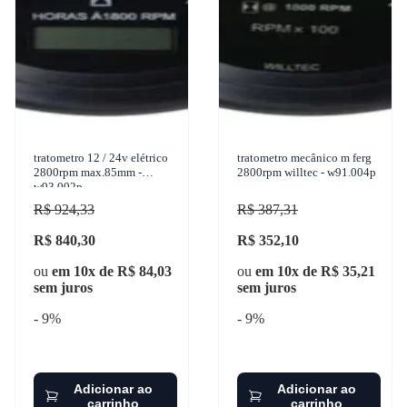
tratometro 12 / 24v elétrico
tratometro mecânico m ferg
2800rpm max.85mm -
2800rpm willtec - w91.004p
w93.002p
R$ 924,33
R$ 387,31
R$ 840,30
R$ 352,10
ou
em 10x de R$ 84,03
ou
em 10x de R$ 35,21
sem juros
sem juros
- 9%
- 9%
Adicionar ao
Adicionar ao
carrinho
carrinho