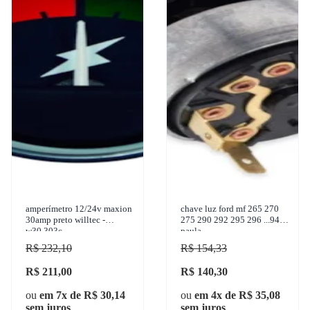
amperímetro 12/24v maxion
chave luz ford mf 265 270
30amp preto willtec -
275 290 292 295 296 ...94 d
w30.303c
paula
R$ 232,10
R$ 154,33
R$ 211,00
R$ 140,30
ou
em 7x de R$ 30,14
ou
em 4x de R$ 35,08
sem juros
sem juros