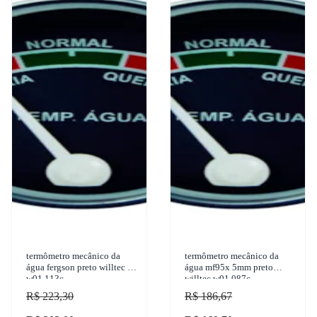
termômetro mecânico da
termômetro mecânico da
água fergson preto willtec -
água mf95x 5mm preto
w01.113c
willtec w01.087c
R$ 223,30
R$ 186,67