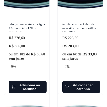
relogio temperatura da água
termômetro mecânico da
12v preto 40 - 120c -
água 40a preto mf - willtec
w20.221c
w01.395c
R$ 336,60
R$ 223,30
R$ 306,00
R$ 203,00
ou
em 10x de R$ 30,60
ou
em 6x de R$ 33,83
sem juros
sem juros
- 9%
- 9%
Adicionar ao
Adicionar ao
carrinho
carrinho