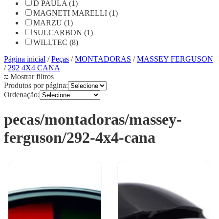
D PAULA (1)
MAGNETI MARELLI (1)
MARZU (1)
SULCARBON (1)
WILLTEC (8)
Página inicial
/
Peças
/
MONTADORAS
/
MASSEY FERGUSON
/
292 4X4 CANA
Mostrar filtros
Produtos por página:
Ordenação:
pecas/montadoras/massey-
ferguson/292-4x4-cana