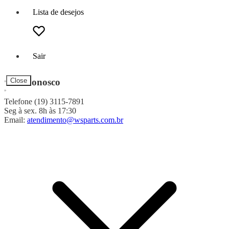
Lista de desejos
Sair
Fale Conosco
Close
Telefone (19) 3115-7891
Seg à sex. 8h às 17:30
Email:
atendimento@wsparts.com.br