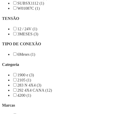
SUBSX1112 (1)
W01087C (1)
TENSÃO
12 / 24V (1)
3MESES (3)
TIPO DE CONEXÃO
6Meses (1)
Categoria
1900 e (3)
2105 (1)
283 N 4X4 (3)
292 4X4 CANA (12)
4200 (1)
Marcas