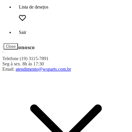
Lista de desejos
Sair
Fale Conosco
Close
Telefone (19) 3115-7891
Seg à sex. 8h às 17:30
Email:
atendimento@wsparts.com.br