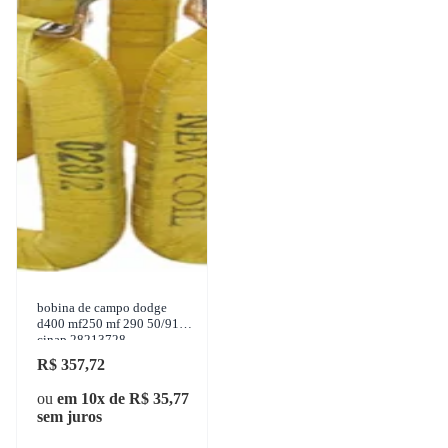
bobina de campo dodge
d400 mf250 mf 290 50/91
cinap 28213728
R$ 357,72
ou
em 10x de R$ 35,77
sem juros