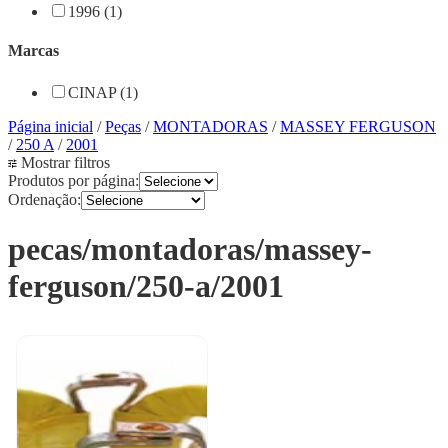
1996 (1)
Marcas
CINAP (1)
Página inicial
/
Peças
/
MONTADORAS
/
MASSEY FERGUSON
/
250 A
/
2001
Mostrar filtros
Produtos por página:
Ordenação:
pecas/montadoras/massey-
ferguson/250-a/2001