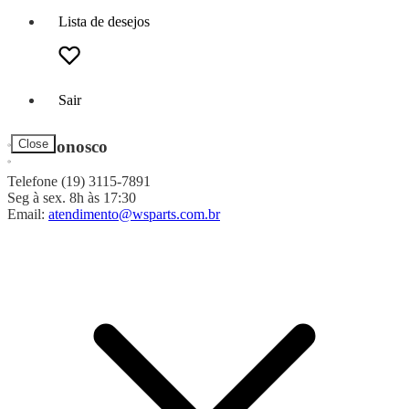
Lista de desejos
Sair
Fale Conosco
Close
Telefone (19) 3115-7891
Seg à sex. 8h às 17:30
Email:
atendimento@wsparts.com.br