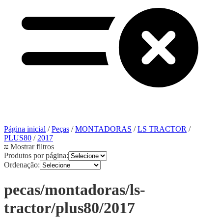
Página inicial
/
Peças
/
MONTADORAS
/
LS TRACTOR
/
PLUS80
/
2017
Mostrar filtros
Produtos por página:
Ordenação:
pecas/montadoras/ls-
tractor/plus80/2017