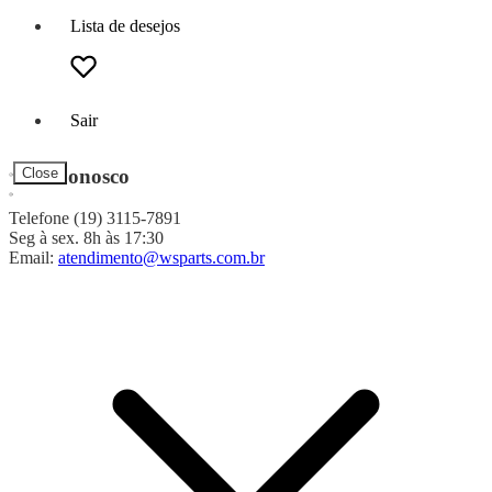
Lista de desejos
Sair
Fale Conosco
Close
Telefone (19) 3115-7891
Seg à sex. 8h às 17:30
Email:
atendimento@wsparts.com.br