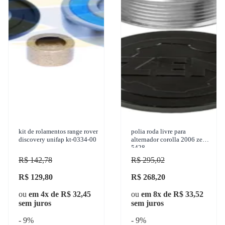
kit de rolamentos range rover
polia roda livre para
discovery unifap kt-0334-00
alternador corolla 2006 zen -
5428
R$ 142,78
R$ 295,02
R$ 129,80
R$ 268,20
ou
em 4x de R$ 32,45
ou
em 8x de R$ 33,52
sem juros
sem juros
- 9%
- 9%