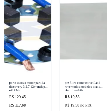
porta escova motor partida
pre filtro combustivel land
discovery 3 2.7 12v unifap
rover todos modelos branco
uf13544
chw - lnw249
R$ 129,45
R$ 19,58
R$ 117,68
R$ 19,58 no PIX