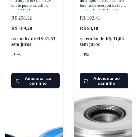
interruptor luz freio 12v
interruptor pressão de óleo
doblo punto ka drift -
ford fiesta ecosport ka focus
dk7124731
courier 1996-2016 3-rho -
3334
R$ 208,12
R$ 102,41
R$ 189,20
R$ 93,10
ou
em 6x de R$ 31,53
ou
em 3x de R$ 31,03
sem juros
sem juros
- 9%
- 9%
Adicionar ao
Adicionar ao
carrinho
carrinho