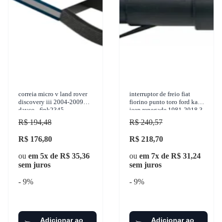
correia micro v land rover
interruptor de freio fiat
discovery iii 2004-2009
fiorino punto toro ford ka
dayco - 6pk2345
jeep renegade 1981-2018 3-
rho - 411
R$ 194,48
R$ 240,57
R$ 176,80
R$ 218,70
ou
em 5x de R$ 35,36
ou
em 7x de R$ 31,24
sem juros
sem juros
- 9%
- 9%
Adicionar ao
Adicionar ao