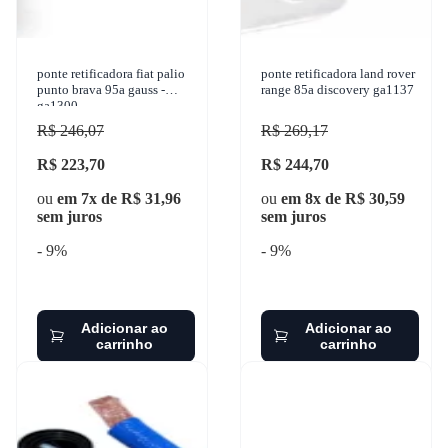
ponte retificadora fiat palio
ponte retificadora land rover
punto brava 95a gauss -
range 85a discovery ga1137
ga1300
R$ 246,07
R$ 269,17
R$ 223,70
R$ 244,70
ou
em 7x de R$ 31,96
ou
em 8x de R$ 30,59
sem juros
sem juros
- 9%
- 9%
Adicionar ao
Adicionar ao
carrinho
carrinho