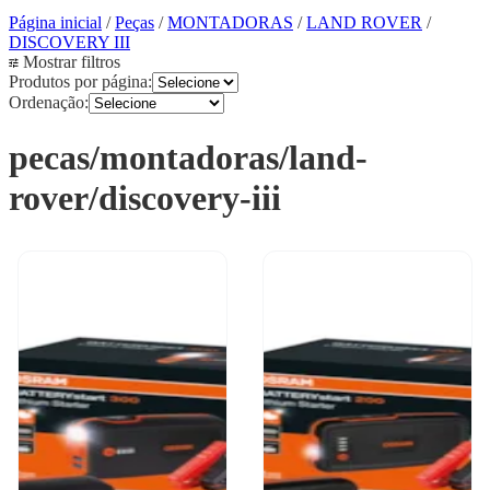
Página inicial
/
Peças
/
MONTADORAS
/
LAND ROVER
/
DISCOVERY III
Mostrar filtros
Produtos por página:
Ordenação:
pecas/montadoras/land-
rover/discovery-iii