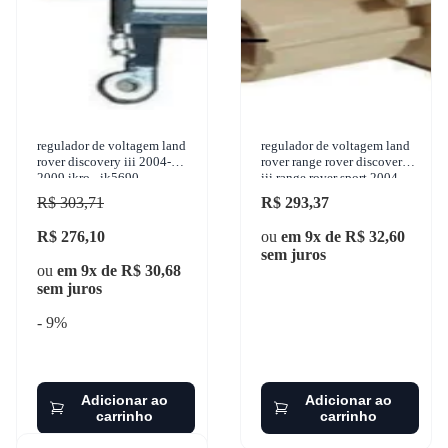
regulador de voltagem land
regulador de voltagem land
rover discovery iii 2004-
rover range rover discovery
2009 ikro - ik5690
iii range rover sport 2004-
2016 gauss - ga135
R$ 303,71
R$ 293,37
R$ 276,10
ou
em 9x de R$ 32,60
sem juros
ou
em 9x de R$ 30,68
sem juros
- 9%
Adicionar ao
Adicionar ao
carrinho
carrinho