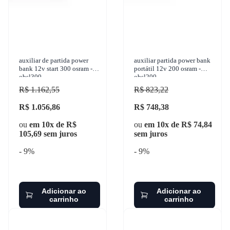
auxiliar de partida power
auxiliar partida power bank
bank 12v start 300 osram -
portátil 12v 200 osram -
obsl300
obsl200
R$ 1.162,55
R$ 823,22
R$ 1.056,86
R$ 748,38
ou
em 10x de R$
ou
em 10x de R$ 74,84
105,69 sem juros
sem juros
- 9%
- 9%
Adicionar ao
Adicionar ao
carrinho
carrinho