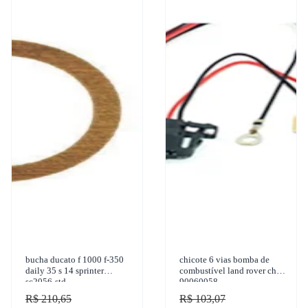
bucha ducato f 1000 f-350
chicote 6 vias bomba de
daily 35 s 14 sprinter
combustível land rover chw
sc2056-std
90060058
R$ 210,65
R$ 103,07