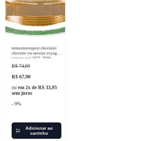
termointerruptor chevrolet
chevette vw saveiro voyage
santana gol 1971-2006
wahler - 6010.92
R$ 74,69
R$ 67,90
ou
em 2x de R$ 33,95
sem juros
- 9%
Adicionar ao
carrinho