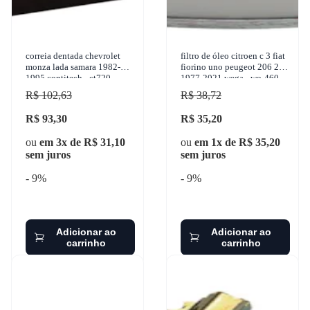
correia dentada chevrolet
filtro de óleo citroen c 3 fiat
monza lada samara 1982-
fiorino uno peugeot 206 207
1995 contitech - ct720
1977-2021 wega - wo-460
R$ 102,63
R$ 38,72
R$ 93,30
R$ 35,20
ou
em 3x de R$ 31,10
ou
em 1x de R$ 35,20
sem juros
sem juros
- 9%
- 9%
Adicionar ao
Adicionar ao
carrinho
carrinho