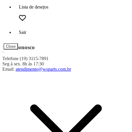
Lista de desejos
Sair
Fale Conosco
Close
Telefone (19) 3115-7891
Seg à sex. 8h às 17:30
Email:
atendimento@wsparts.com.br