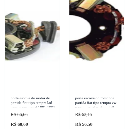
porta escova do motor de
porta escova do motor de
partida fiat tipo tempra lada
partida fiat tipo tempra vw
samara vw passat 1991-1997
passat passat variant golf
unifap - 1.126/4
1991-1997 sulcarbon - a-
R$ 66,66
R$ 62,15
126-12v
R$ 60,60
R$ 56,50