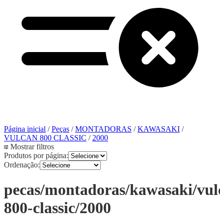
Página inicial
/
Peças
/
MONTADORAS
/
KAWASAKI
/
VULCAN 800 CLASSIC
/
2000
Mostrar filtros
Produtos por página:
Ordenação:
pecas/montadoras/kawasaki/vul
800-classic/2000