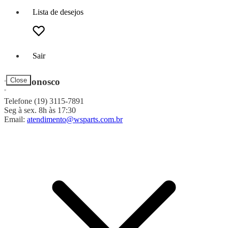
Lista de desejos
Sair
Fale Conosco
Close
Telefone (19) 3115-7891
Seg à sex. 8h às 17:30
Email:
atendimento@wsparts.com.br