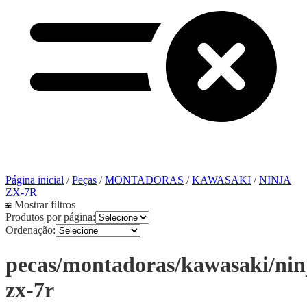
Página inicial
/
Peças
/
MONTADORAS
/
KAWASAKI
/
NINJA
ZX-7R
Mostrar filtros
Produtos por página:
Ordenação:
pecas/montadoras/kawasaki/nin
zx-7r