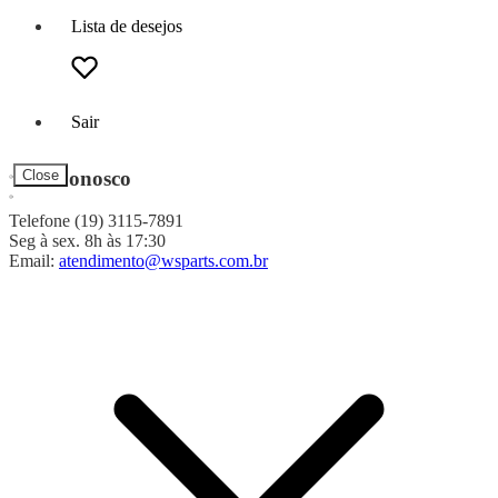
Lista de desejos
Sair
Fale Conosco
Close
Telefone (19) 3115-7891
Seg à sex. 8h às 17:30
Email:
atendimento@wsparts.com.br