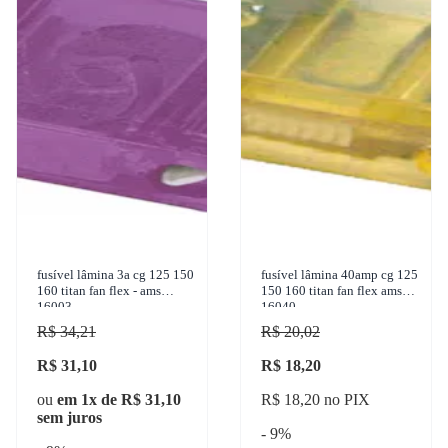
fusível lâmina 3a cg 125 150
fusível lâmina 40amp cg 125
160 titan fan flex - ams
150 160 titan fan flex ams
16003
16040
R$ 34,21
R$ 20,02
R$ 31,10
R$ 18,20
ou
em 1x de R$ 31,10
R$ 18,20 no PIX
sem juros
- 9%