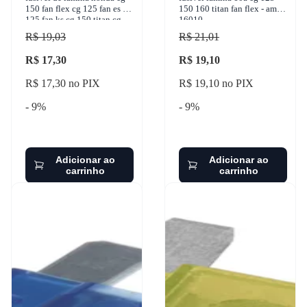
150 fan flex cg 125 fan es cg
150 160 titan fan flex - ams
125 fan ks cg 150 titan cg
16010
160 1955-2019 ams - 17010
R$ 19,03
R$ 21,01
R$ 17,30
R$ 19,10
R$ 17,30 no PIX
R$ 19,10 no PIX
- 9%
- 9%
Adicionar ao
Adicionar ao
carrinho
carrinho