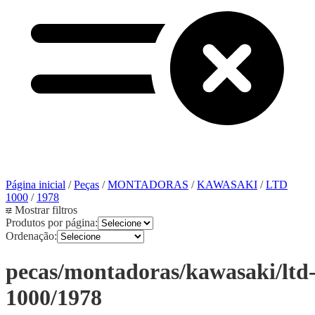
Página inicial
/
Peças
/
MONTADORAS
/
KAWASAKI
/
LTD
1000
/
1978
Mostrar filtros
Produtos por página:
Ordenação:
pecas/montadoras/kawasaki/ltd
1000/1978