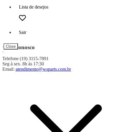
Lista de desejos
Sair
Fale Conosco
Close
Telefone (19) 3115-7891
Seg à sex. 8h às 17:30
Email:
atendimento@wsparts.com.br