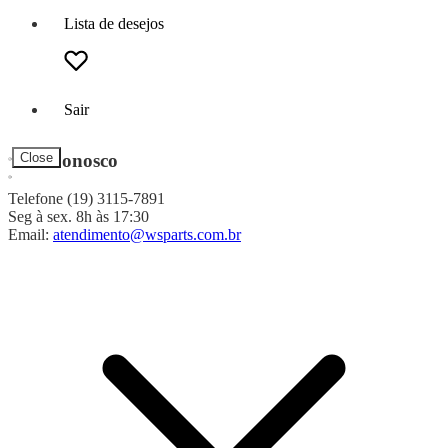
Lista de desejos
Sair
Fale Conosco
Close
Telefone (19) 3115-7891
Seg à sex. 8h às 17:30
Email:
atendimento@wsparts.com.br