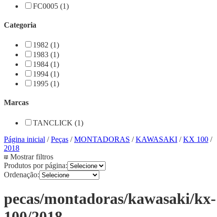
FC0005 (1)
Categoria
1982 (1)
1983 (1)
1984 (1)
1994 (1)
1995 (1)
Marcas
TANCLICK (1)
Página inicial
/
Peças
/
MONTADORAS
/
KAWASAKI
/
KX 100
/
2018
Mostrar filtros
Produtos por página:
Ordenação:
pecas/montadoras/kawasaki/kx-
100/2018