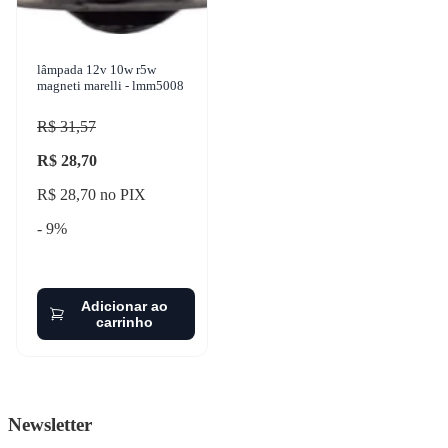
lâmpada 12v 10w r5w
magneti marelli - lmm5008
R$ 31,57
R$ 28,70
R$ 28,70 no PIX
- 9%
Adicionar ao
carrinho
Newsletter