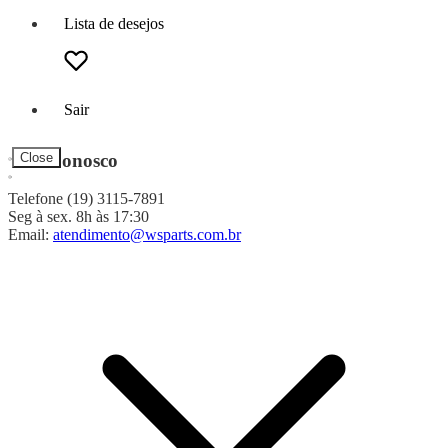
Lista de desejos
Sair
Fale Conosco
Close
Telefone (19) 3115-7891
Seg à sex. 8h às 17:30
Email:
atendimento@wsparts.com.br