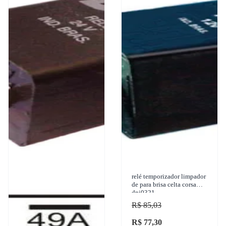
relé temporizador limpador
de para brisa celta corsa
dni0321
R$ 85,03
R$ 77,30