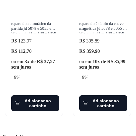
reparo do automático da
reparo do êmbolo da chave
partida jd 5078 e 5055 e
magnética jd 5078 e 5055 e
5085 e 5090 e 6100 e 1950-
5085 e 5090 e 6100 e 1950-
2006 gbusch - 10911
2006 gbusch - 10913
R$ 123,97
R$ 395,89
R$ 112,70
R$ 359,90
ou
em 3x de R$ 37,57
ou
em 10x de R$ 35,99
sem juros
sem juros
- 9%
- 9%
Adicionar ao
Adicionar ao
carrinho
carrinho