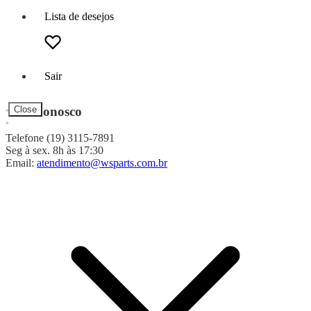
Lista de desejos
Sair
Fale Conosco
Close
Telefone (19) 3115-7891
Seg à sex. 8h às 17:30
Email:
atendimento@wsparts.com.br