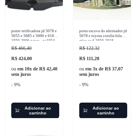
ponte retificadora jd 5078 e
porta escova do alternador jd
5055 e 5085 e 5090 e 6100 e
5078 e toyota corolla hilux
1950-2006 gauss - ga1954
etios sw4 1950-2018
sulcarbon - a-153-12v
R$ 466,40
R$ 122,32
R$ 424,00
R$ 111,20
ou
em 10x de R$ 42,40
ou
em 3x de R$ 37,07
sem juros
sem juros
- 9%
- 9%
Adicionar ao
Adicionar ao
carrinho
carrinho