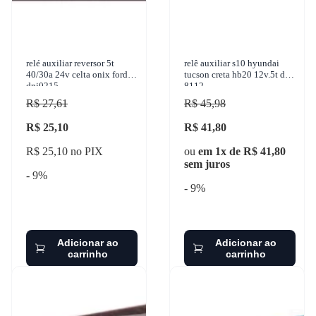
relé auxiliar reversor 5t
relê auxiliar s10 hyundai
40/30a 24v celta onix ford
tucson creta hb20 12v.5t dni
dni0215
8112
R$ 27,61
R$ 45,98
R$ 25,10
R$ 41,80
R$ 25,10 no PIX
ou
em 1x de R$ 41,80
sem juros
- 9%
- 9%
Adicionar ao
Adicionar ao
carrinho
carrinho