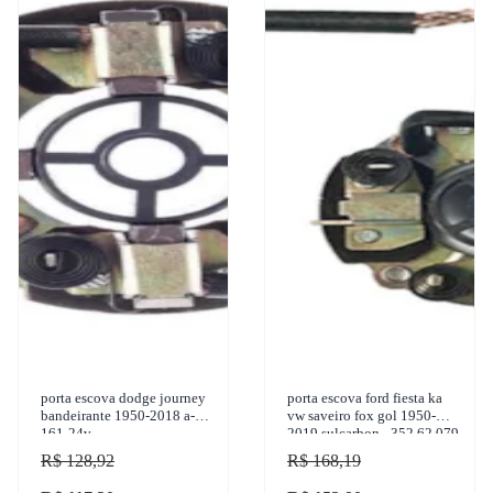
porta escova dodge journey
porta escova ford fiesta ka
bandeirante 1950-2018 a-
vw saveiro fox gol 1950-
161-24v
2019 sulcarbon - 352 62 079
R$ 128,92
R$ 168,19