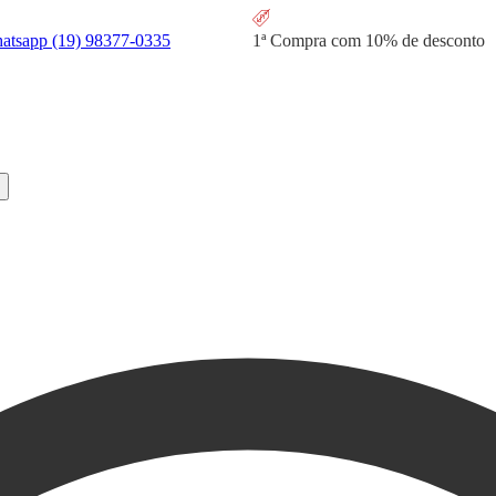
hatsapp
(19) 98377-0335
1ª Compra com
10% de desconto