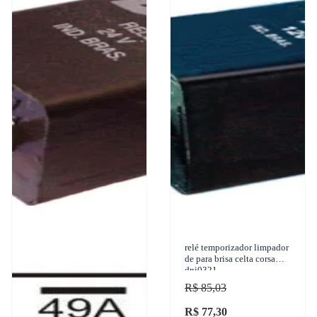
relé temporizador limpador
de para brisa celta corsa
dni0321
R$ 85,03
R$ 77,30