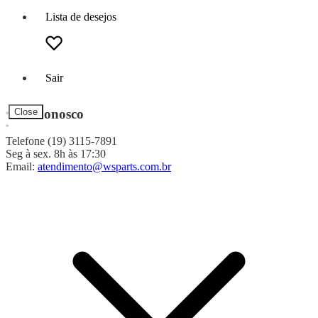
Lista de desejos
Sair
Fale Conosco
Close
Telefone (19) 3115-7891
Seg à sex. 8h às 17:30
Email:
atendimento@wsparts.com.br