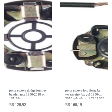
porta escova dodge journey
porta escova ford fiesta ka
bandeirante 1950-2018 a-
vw saveiro fox gol 1950-
161-24v
2019 sulcarbon - 352 62 079
R$ 128,92
R$ 168,19