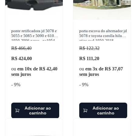
ponte retificadora jd 5078 e
porta escova do alternador jd
5055 e 5085 e 5090 e 6100 e
5078 e toyota corolla hilux
1950-2006 gauss - ga1954
etios sw4 1950-2018
sulcarbon - a-153-12v
R$ 466,40
R$ 122,32
R$ 424,00
R$ 111,20
ou
em 10x de R$ 42,40
ou
em 3x de R$ 37,07
sem juros
sem juros
- 9%
- 9%
Adicionar ao
Adicionar ao
carrinho
carrinho