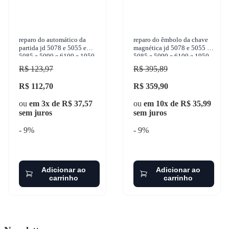
reparo do automático da
reparo do êmbolo da chave
partida jd 5078 e 5055 e
magnética jd 5078 e 5055 e
5085 e 5090 e 6100 e 1950-
5085 e 5090 e 6100 e 1950-
2006 gbusch - 10911
2006 gbusch - 10913
R$ 123,97
R$ 395,89
R$ 112,70
R$ 359,90
ou
em 3x de R$ 37,57
ou
em 10x de R$ 35,99
sem juros
sem juros
- 9%
- 9%
Adicionar ao
Adicionar ao
carrinho
carrinho