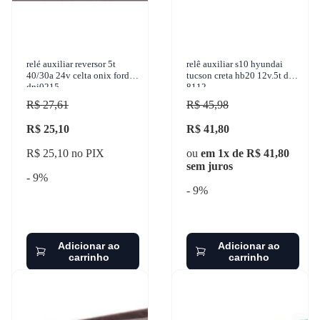
relé auxiliar reversor 5t
relê auxiliar s10 hyundai
40/30a 24v celta onix ford
tucson creta hb20 12v.5t dni
dni0215
8112
R$ 27,61
R$ 45,98
R$ 25,10
R$ 41,80
R$ 25,10 no PIX
ou
em 1x de R$ 41,80
sem juros
- 9%
- 9%
Adicionar ao
Adicionar ao
carrinho
carrinho