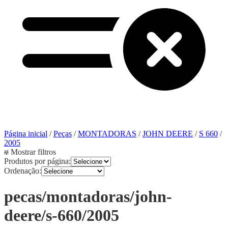
Página inicial
/
Peças
/
MONTADORAS
/
JOHN DEERE
/
S 660
/
2005
Mostrar filtros
Produtos por página:
Ordenação:
pecas/montadoras/john-
deere/s-660/2005