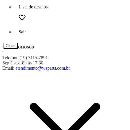
Lista de desejos
Sair
Fale Conosco
Close
Telefone (19) 3115-7891
Seg à sex. 8h às 17:30
Email:
atendimento@wsparts.com.br