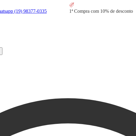
hatsapp
(19) 98377-0335
1ª Compra com
10% de desconto