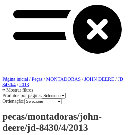
Página inicial
/
Peças
/
MONTADORAS
/
JOHN DEERE
/
JD
8430/4
/
2013
Mostrar filtros
Produtos por página:
Ordenação:
pecas/montadoras/john-
deere/jd-8430/4/2013