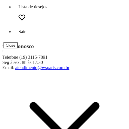
Lista de desejos
Sair
Fale Conosco
Close
Telefone (19) 3115-7891
Seg à sex. 8h às 17:30
Email:
atendimento@wsparts.com.br