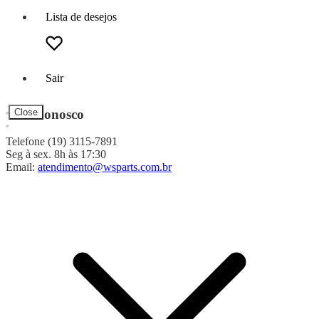
Lista de desejos
Sair
Fale Conosco
Close
Telefone (19) 3115-7891
Seg à sex. 8h às 17:30
Email:
atendimento@wsparts.com.br