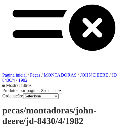
Página inicial
/
Peças
/
MONTADORAS
/
JOHN DEERE
/
JD
8430/4
/
1982
Mostrar filtros
Produtos por página:
Ordenação:
pecas/montadoras/john-
deere/jd-8430/4/1982