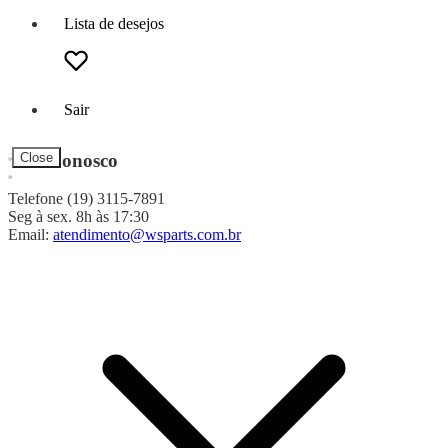
Lista de desejos
Sair
Fale Conosco
Close
Telefone (19) 3115-7891
Seg à sex. 8h às 17:30
Email:
atendimento@wsparts.com.br