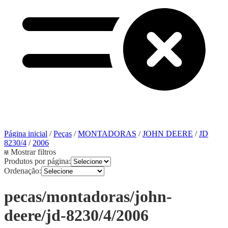
Página inicial
/
Peças
/
MONTADORAS
/
JOHN DEERE
/
JD
8230/4
/
2006
Mostrar filtros
Produtos por página:
Ordenação:
pecas/montadoras/john-
deere/jd-8230/4/2006