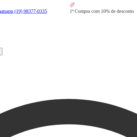
hatsapp
(19) 98377-0335
1ª Compra com
10% de desconto