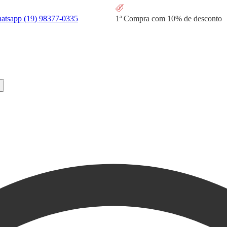
hatsapp
(19) 98377-0335
1ª Compra com
10% de desconto