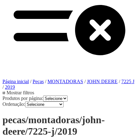
Página inicial
/
Peças
/
MONTADORAS
/
JOHN DEERE
/
7225 J
/
2019
Mostrar filtros
Produtos por página:
Ordenação:
pecas/montadoras/john-
deere/7225-j/2019