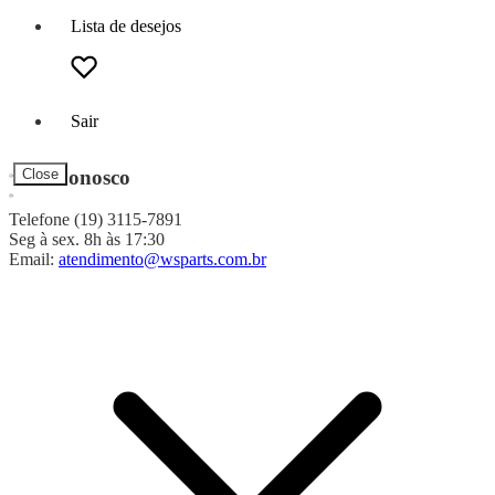
Lista de desejos
Sair
Fale Conosco
Close
Telefone (19) 3115-7891
Seg à sex. 8h às 17:30
Email:
atendimento@wsparts.com.br