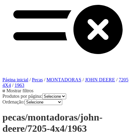
Página inicial
/
Peças
/
MONTADORAS
/
JOHN DEERE
/
7205
4X4
/
1963
Mostrar filtros
Produtos por página:
Ordenação:
pecas/montadoras/john-
deere/7205-4x4/1963