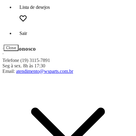
Lista de desejos
Sair
Fale Conosco
Close
Telefone (19) 3115-7891
Seg à sex. 8h às 17:30
Email:
atendimento@wsparts.com.br