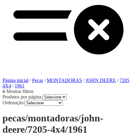
Página inicial
/
Peças
/
MONTADORAS
/
JOHN DEERE
/
7205
4X4
/
1961
Mostrar filtros
Produtos por página:
Ordenação:
pecas/montadoras/john-
deere/7205-4x4/1961