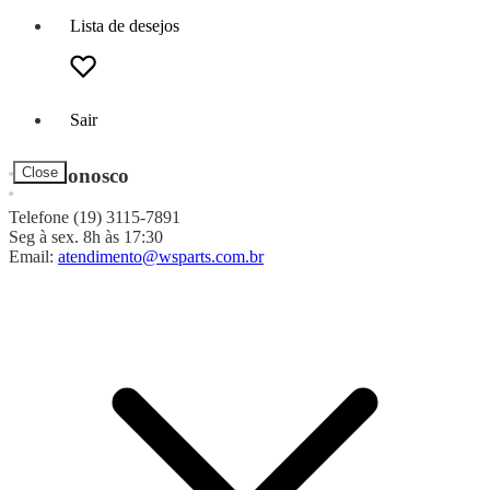
Lista de desejos
Sair
Fale Conosco
Close
Telefone (19) 3115-7891
Seg à sex. 8h às 17:30
Email:
atendimento@wsparts.com.br