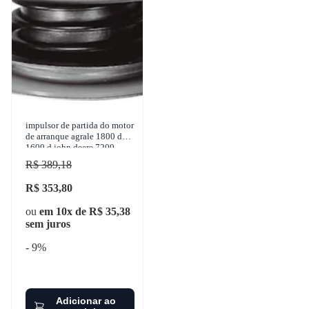
impulsor de partida do motor
de arranque agrale 1800 d
1600 d john deere 7200
valtra 68 1950-1998 zen -
R$ 389,18
0496
R$ 353,80
ou
em 10x de R$ 35,38
sem juros
- 9%
Adicionar ao