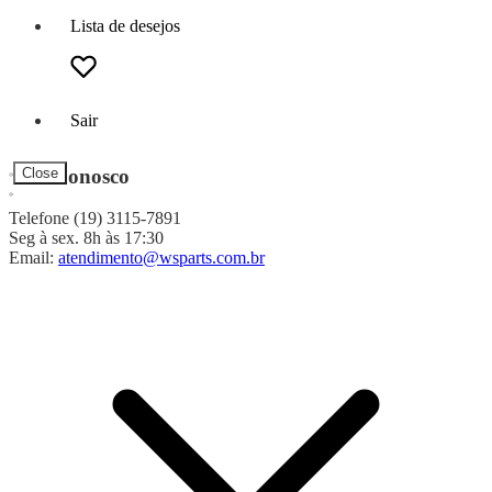
Lista de desejos
Sair
Fale Conosco
Close
Telefone (19) 3115-7891
Seg à sex. 8h às 17:30
Email:
atendimento@wsparts.com.br