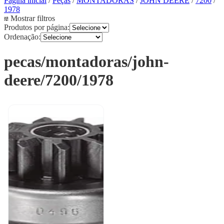
Página inicial
/
Peças
/
MONTADORAS
/
JOHN DEERE
/
7200
/
1978
Mostrar filtros
Produtos por página:
Ordenação:
pecas/montadoras/john-
deere/7200/1978