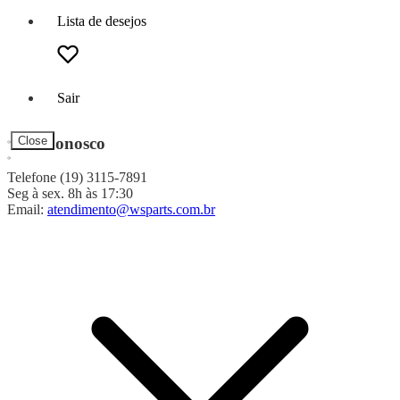
Lista de desejos
Sair
Fale Conosco
Close
Telefone (19) 3115-7891
Seg à sex. 8h às 17:30
Email:
atendimento@wsparts.com.br