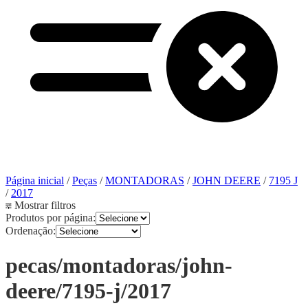
Página inicial
/
Peças
/
MONTADORAS
/
JOHN DEERE
/
7195 J
/
2017
Mostrar filtros
Produtos por página:
Ordenação:
pecas/montadoras/john-
deere/7195-j/2017