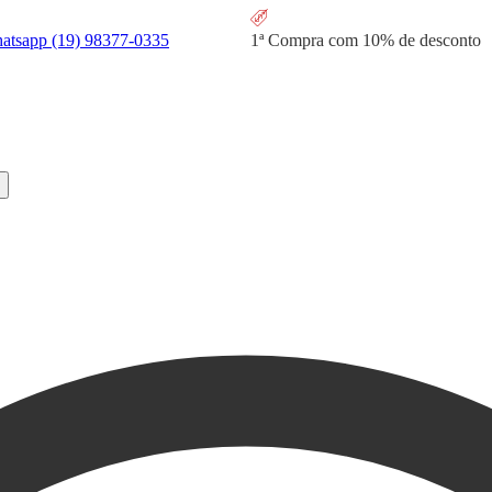
hatsapp
(19) 98377-0335
1ª Compra com
10% de desconto