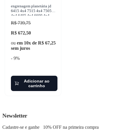
engrenagem planetária jd
6415 4x4 7515 4x4 7505
4x4 6405 4x4 6600 4x4
1950-2006 unifap - uf-
R$ 739,75
12.101
R$ 672,50
ou
em 10x de R$ 67,25
sem juros
- 9%
Adicionar ao
carrinho
Newsletter
Cadastre-se e ganhe
10% OFF
na primeira compra