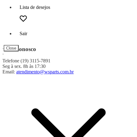
Lista de desejos
Sair
Fale Conosco
Close
Telefone (19) 3115-7891
Seg à sex. 8h às 17:30
Email:
atendimento@wsparts.com.br