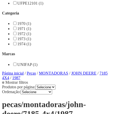
UFPE12101 (1)
Categoria
1970 (1)
1971 (1)
1972 (1)
1973 (1)
1974 (1)
Marcas
UNIFAP (1)
Página inicial
/
Peças
/
MONTADORAS
/
JOHN DEERE
/
7185
4X4
/
1987
Mostrar filtros
Produtos por página:
Ordenação:
pecas/montadoras/john-
deere/7185-4x4/1987