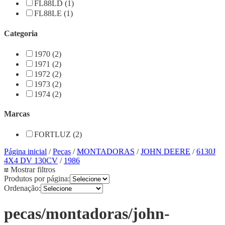
FL88LD (1)
FL88LE (1)
Categoria
1970 (2)
1971 (2)
1972 (2)
1973 (2)
1974 (2)
Marcas
FORTLUZ (2)
Página inicial
/
Peças
/
MONTADORAS
/
JOHN DEERE
/
6130J
4X4 DV 130CV
/
1986
Mostrar filtros
Produtos por página:
Ordenação:
pecas/montadoras/john-