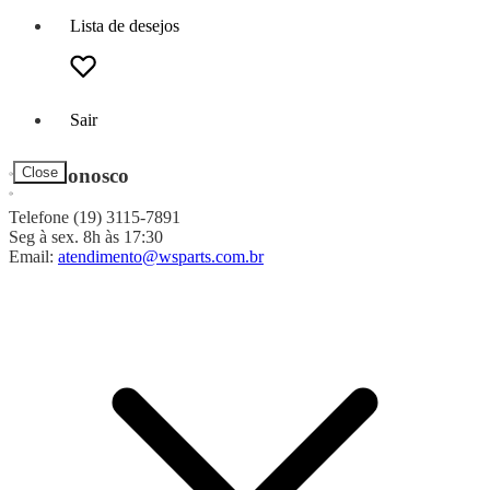
Lista de desejos
Sair
Fale Conosco
Close
Telefone (19) 3115-7891
Seg à sex. 8h às 17:30
Email:
atendimento@wsparts.com.br