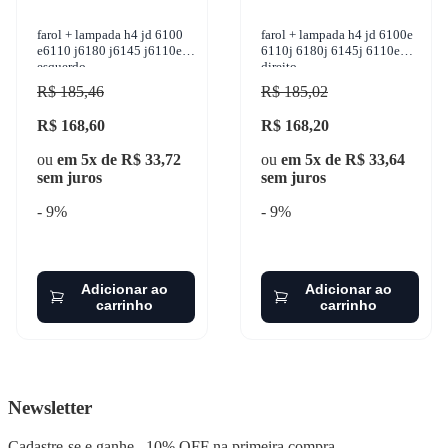
farol + lampada h4 jd 6100
farol + lampada h4 jd 6100e
e6110 j6180 j6145 j6110e
6110j 6180j 6145j 6110e
esquerdo
direito
R$ 185,46
R$ 185,02
R$ 168,60
R$ 168,20
ou
em 5x de R$ 33,72
ou
em 5x de R$ 33,64
sem juros
sem juros
- 9%
- 9%
Adicionar ao
Adicionar ao
carrinho
carrinho
Newsletter
Cadastre-se e ganhe
10% OFF
na primeira compra