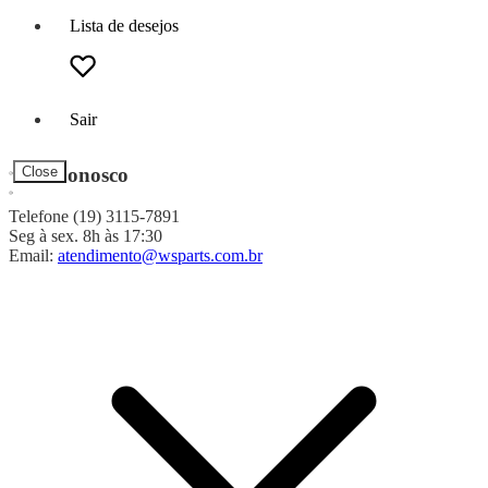
Lista de desejos
Sair
Fale Conosco
Close
Telefone (19) 3115-7891
Seg à sex. 8h às 17:30
Email:
atendimento@wsparts.com.br