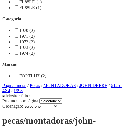
FL88LD (1)
FL88LE (1)
Categoria
1970 (2)
1971 (2)
1972 (2)
1973 (2)
1974 (2)
Marcas
FORTLUZ (2)
Página inicial
/
Peças
/
MONTADORAS
/
JOHN DEERE
/
6125J
4X4
/
1998
Mostrar filtros
Produtos por página:
Ordenação:
pecas/montadoras/john-