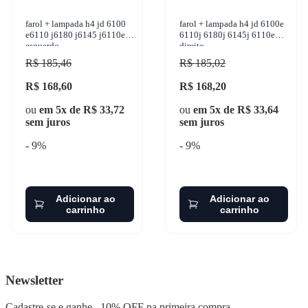
farol + lampada h4 jd 6100
farol + lampada h4 jd 6100e
e6110 j6180 j6145 j6110e
6110j 6180j 6145j 6110e
esquerdo
direito
R$ 185,46
R$ 185,02
R$ 168,60
R$ 168,20
ou
em 5x de R$ 33,72
ou
em 5x de R$ 33,64
sem juros
sem juros
- 9%
- 9%
Adicionar ao
Adicionar ao
carrinho
carrinho
Newsletter
Cadastre-se e ganhe
10% OFF
na primeira compra