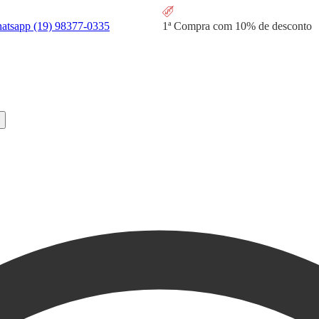
hatsapp
(19) 98377-0335
1ª Compra com
10% de desconto