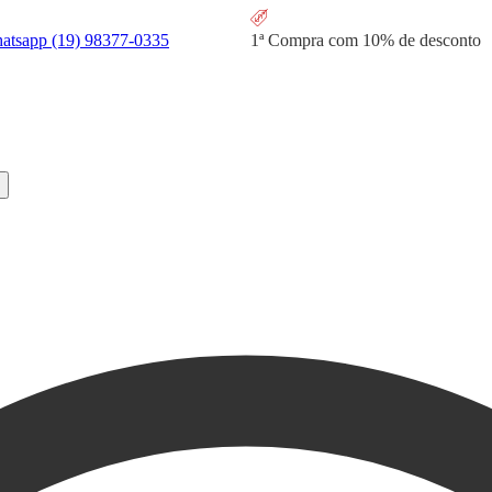
hatsapp
(19) 98377-0335
1ª Compra com
10% de desconto