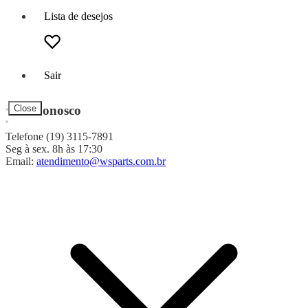
Lista de desejos
Sair
Fale Conosco
Close
Telefone (19) 3115-7891
Seg à sex. 8h às 17:30
Email:
atendimento@wsparts.com.br