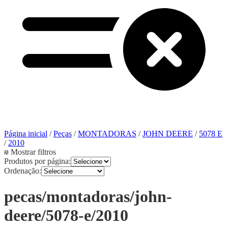
Página inicial
/
Peças
/
MONTADORAS
/
JOHN DEERE
/
5078 E
/
2010
Mostrar filtros
Produtos por página:
Ordenação:
pecas/montadoras/john-
deere/5078-e/2010