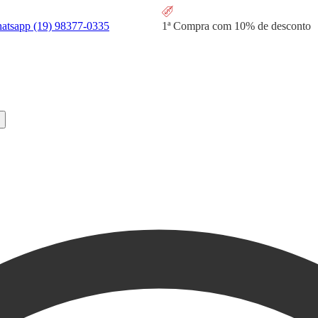
hatsapp
(19) 98377-0335
1ª Compra com
10% de desconto