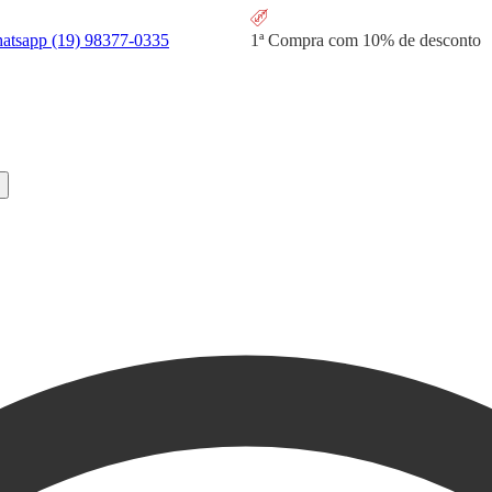
hatsapp
(19) 98377-0335
1ª Compra com
10% de desconto