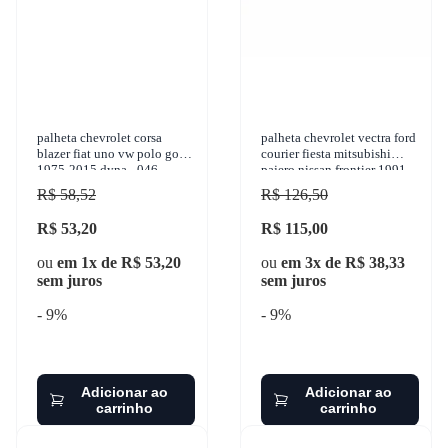
palheta chevrolet corsa
palheta chevrolet vectra ford
blazer fiat uno vw polo golf
courier fiesta mitsubishi
1975-2015 dyna - 046
pajero nissan frontier 1991-
2013 dyna - 180
R$ 58,52
R$ 126,50
R$ 53,20
R$ 115,00
ou
em 1x de R$ 53,20
ou
em 3x de R$ 38,33
sem juros
sem juros
- 9%
- 9%
Adicionar ao
Adicionar ao
carrinho
carrinho