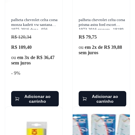
palheta chevrolet celta corsa
palheta chevrolet celta corsa
monza kadett vw santana
prisma astra ford escort
1975-2016 dyna - 056
1973-2016 granero - 18189
R$ 120,34
R$ 79,75
R$ 109,40
ou
em 2x de R$ 39,88
sem juros
ou
em 3x de R$ 36,47
sem juros
- 9%
Adicionar ao
Adicionar ao
carrinho
carrinho