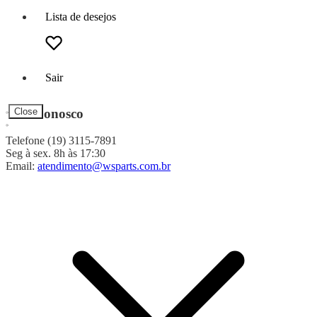
Lista de desejos
Sair
Fale Conosco
Close
Telefone (19) 3115-7891
Seg à sex. 8h às 17:30
Email:
atendimento@wsparts.com.br