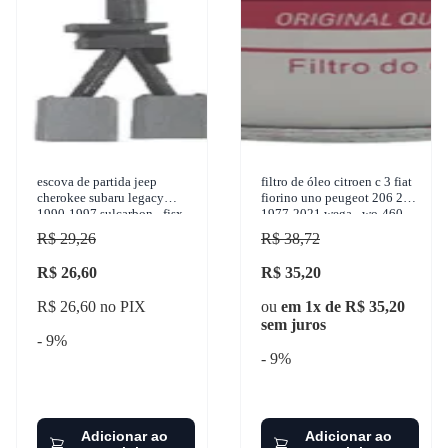
escova de partida jeep
filtro de óleo citroen c 3 fiat
cherokee subaru legacy
fiorino uno peugeot 206 207
1990-1997 sulcarbon - fjsx-
1977-2021 wega - wo-460
8311
R$ 29,26
R$ 38,72
R$ 26,60
R$ 35,20
R$ 26,60 no PIX
ou
em 1x de R$ 35,20
sem juros
- 9%
- 9%
Adicionar ao
Adicionar ao