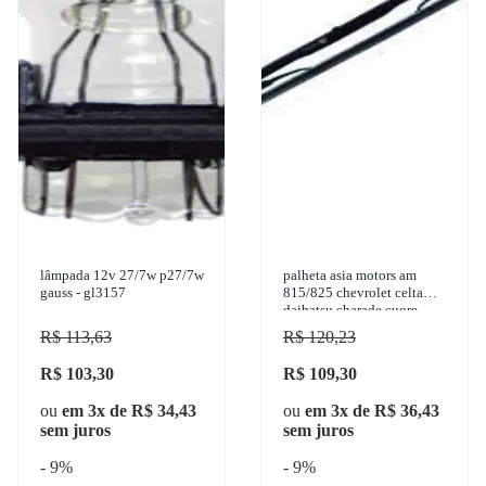
lâmpada 12v 27/7w p27/7w
palheta asia motors am
gauss - gl3157
815/825 chevrolet celta
daihatsu charade cuore
jinbei topic 1993-2016 dyna
R$ 113,63
R$ 120,23
- dx18
R$ 103,30
R$ 109,30
ou
em 3x de R$ 34,43
ou
em 3x de R$ 36,43
sem juros
sem juros
- 9%
- 9%