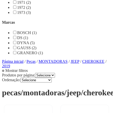
1971 (2)
1972 (2)
1973 (3)
Marcas
BOSCH (1)
DS (1)
DYNA (5)
GAUSS (2)
GRANERO (1)
Página inicial
/
Peças
/
MONTADORAS
/
JEEP
/
CHEROKEE
/
2019
Mostrar filtros
Produtos por página:
Ordenação:
pecas/montadoras/jeep/cheroke