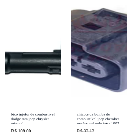
bico injetor de combustível
chicote da bomba de
dodge ram jeep chrysler
combustível jeep cherokee
original
vw fox gol polo jetta 1997-
2018 ete 5774
R$ 109,00
R$ 32,12