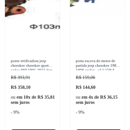
ponte retificadora jeep
porta escova do motor de
cherokee cherokee sport
partida jeep cherokee 1989-
volvo 960 1991-2015 ikro -
1998 unifap - uf-1.158/4
ik3254
R$ 393,91
R$ 159,06
R$ 358,10
R$ 144,60
ou
em 10x de R$ 35,81
ou
em 4x de R$ 36,15
sem juros
sem juros
- 9%
- 9%