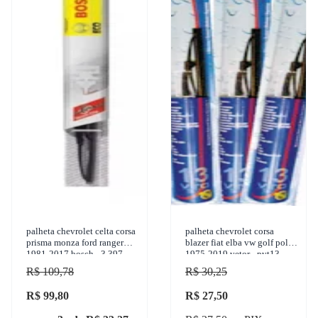
palheta chevrolet celta corsa
palheta chevrolet corsa
prisma monza ford ranger
blazer fiat elba vw golf polo
1981-2017 bosch - 3 397
1975-2019 vetor - pvt13
005 283
R$ 109,78
R$ 30,25
R$ 99,80
R$ 27,50