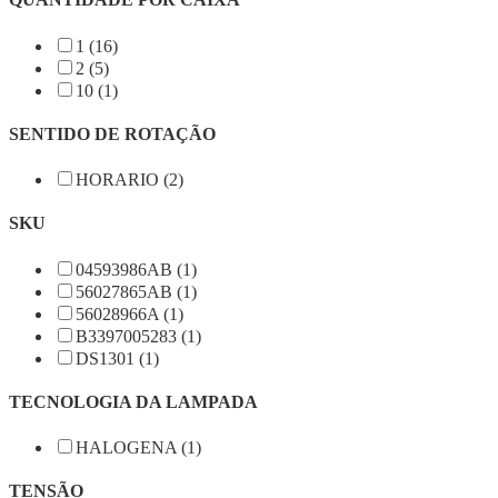
1 (16)
2 (5)
10 (1)
SENTIDO DE ROTAÇÃO
HORARIO (2)
SKU
04593986AB (1)
56027865AB (1)
56028966A (1)
B3397005283 (1)
DS1301 (1)
TECNOLOGIA DA LAMPADA
HALOGENA (1)
TENSÃO