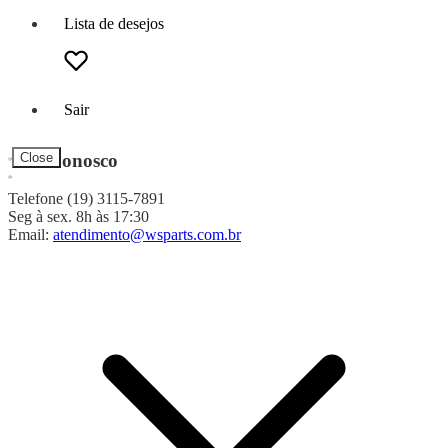
Lista de desejos
Sair
Fale Conosco
Close
Telefone (19) 3115-7891
Seg à sex. 8h às 17:30
Email:
atendimento@wsparts.com.br