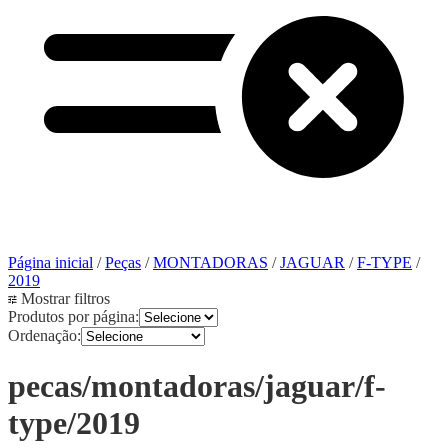
Página inicial
/
Peças
/
MONTADORAS
/
JAGUAR
/
F-TYPE
/
2019
Mostrar filtros
Produtos por página:
Ordenação:
pecas/montadoras/jaguar/f-
type/2019