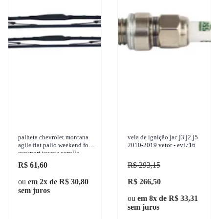
palheta chevrolet montana
vela de ignição jac j3 j2 j5
agile fiat palio weekend ford
2010-2019 vetor - evi716
ecosport toyota corolla
1992-2018 granero - 22189
R$ 61,60
R$ 293,15
ou
em 2x de R$ 30,80
R$ 266,50
sem juros
ou
em 8x de R$ 33,31
sem juros