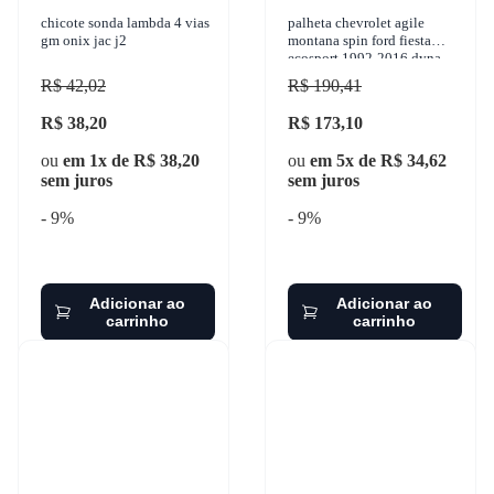
chicote sonda lambda 4 vias
palheta chevrolet agile
gm onix jac j2
montana spin ford fiesta
ecosport 1992-2016 dyna -
323
R$ 42,02
R$ 190,41
R$ 38,20
R$ 173,10
ou
em 1x de R$ 38,20
ou
em 5x de R$ 34,62
sem juros
sem juros
- 9%
- 9%
Adicionar ao
Adicionar ao
carrinho
carrinho