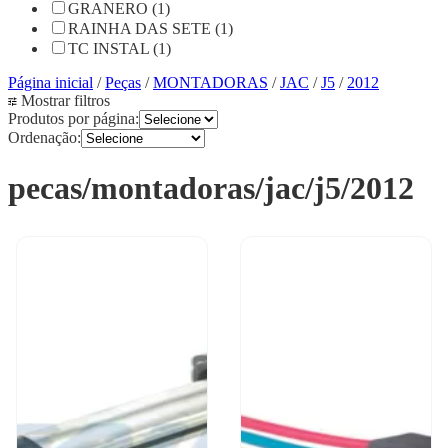
GRANERO (1)
RAINHA DAS SETE (1)
TC INSTAL (1)
Página inicial
/
Peças
/
MONTADORAS
/
JAC
/
J5
/
2012
Mostrar filtros
Produtos por página:
Ordenação:
pecas/montadoras/jac/j5/2012