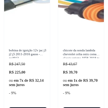
bobina de ignição 12v jac j3
chicote da sonda lambda
j2 j5 2011-2016 gauss -
chevrolet celta onix corsa
gc4913
classic prisma 1958-2018 tc
instal - tc 104.1513
R$ 247,50
R$ 43,67
R$ 225,00
R$ 39,70
ou
em 7x de R$ 32,14
ou
em 1x de R$ 39,70
sem juros
sem juros
- 9%
- 9%