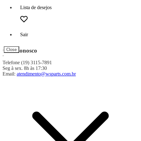
Lista de desejos
Sair
Fale Conosco
Close
Telefone (19) 3115-7891
Seg à sex. 8h às 17:30
Email:
atendimento@wsparts.com.br