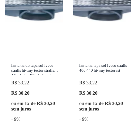
lanterna do tapa sol iveco
lanterna tapa sol iveco stralis
stralis hi-way tector stralis
400 440 hi-way tector rst
440 stralis 400 stralis rst
570s41 tb 1993-2012 gauer -
R$ 33,22
R$ 33,22
le-1351
R$ 30,20
R$ 30,20
ou
em 1x de R$ 30,20
ou
em 1x de R$ 30,20
sem juros
sem juros
- 9%
- 9%