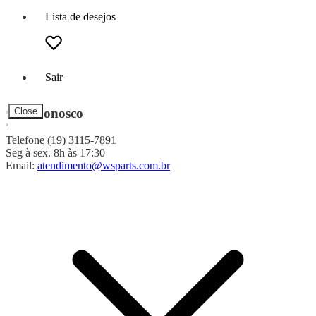
Lista de desejos
Sair
Fale Conosco
Close
Telefone (19) 3115-7891
Seg à sex. 8h às 17:30
Email:
atendimento@wsparts.com.br