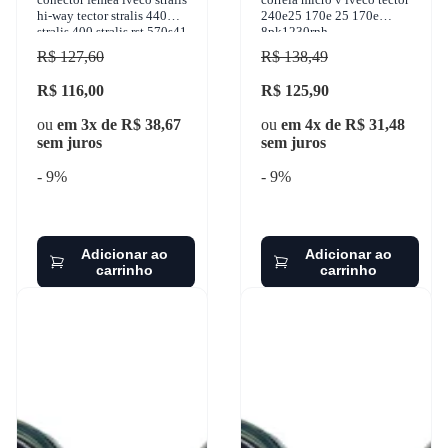
hi-way tector stralis 440
240e25 170e 25 170e
stralis 400 stralis rst 570s41
8pk1230rnh
tb 2003-2012 gauer - cf-
R$ 127,60
R$ 138,49
1471
R$ 116,00
R$ 125,90
ou
em 3x de R$ 38,67
ou
em 4x de R$ 31,48
sem juros
sem juros
- 9%
- 9%
Adicionar ao
Adicionar ao
carrinho
carrinho