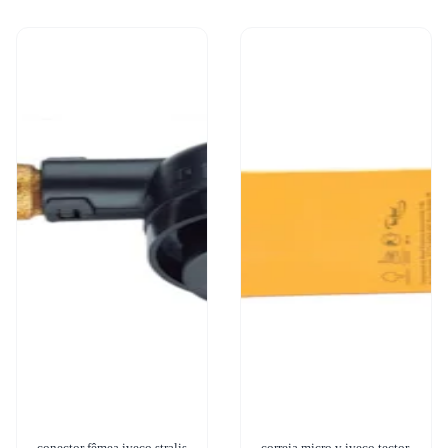
conector fêmea iveco stralis
correia micro v iveco tector