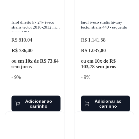
farol direito h7 24v iveco
farol iveco stralis hi-way
stralis tector 2010-2012 nino
tector stralis 440 - esquerdo
farois f384
R$ 810,04
R$ 1.141,58
R$ 736,40
R$ 1.037,80
ou
em 10x de R$ 73,64
ou
em 10x de R$
sem juros
103,78 sem juros
- 9%
- 9%
Adicionar ao
Adicionar ao
carrinho
carrinho