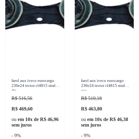
farol aux iveco eurocargo
farol aux iveco eurocargo
230e24 tector cl4815 stralis
230e24 tector cl4815 stralis
dir
esq
R$ 516,56
R$ 510,18
R$ 469,60
R$ 463,80
ou
em 10x de R$ 46,96
ou
em 10x de R$ 46,38
sem juros
sem juros
- 9%
- 9%