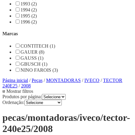
1993 (2)
1994 (2)
1995 (2)
1996 (2)
Marcas
CONTITECH (1)
GAUER (8)
GAUSS (1)
GBUSCH (1)
NINO FAROIS (3)
Página inicial
/
Peças
/
MONTADORAS
/
IVECO
/
TECTOR
240E25
/
2008
Mostrar filtros
Produtos por página:
Ordenação:
pecas/montadoras/iveco/tector-
240e25/2008