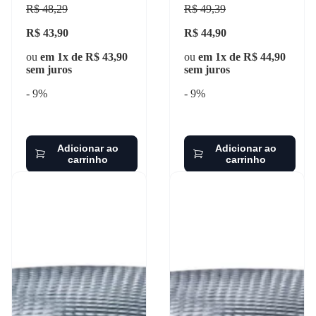
tb 2003-2012 gauer - ld-
tb 2003-2012 gauer - le-
R$ 48,29
R$ 49,39
1362
1361
R$ 43,90
R$ 44,90
ou
em 1x de R$ 43,90
ou
em 1x de R$ 44,90
sem juros
sem juros
- 9%
- 9%
Adicionar ao
Adicionar ao
carrinho
carrinho