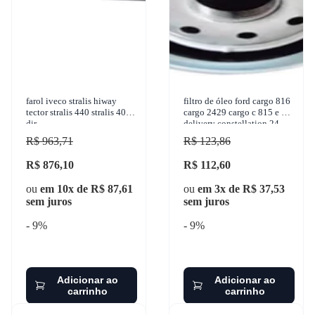
farol iveco stralis hiway
filtro de óleo ford cargo 816
tector stralis 440 stralis 400
cargo 2429 cargo c 815 e vw
dir
delivery constellation 24-
250 2003-2016 wega - wo-
R$ 963,71
R$ 123,86
612
R$ 876,10
R$ 112,60
ou
em 10x de R$ 87,61
ou
em 3x de R$ 37,53
sem juros
sem juros
- 9%
- 9%
Adicionar ao
Adicionar ao
carrinho
carrinho