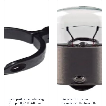
garfo partida mercedes atego
lâmpada 12v 5w r5w
axor p310 p250 r440 ivec
magneti marelli - lmm5007