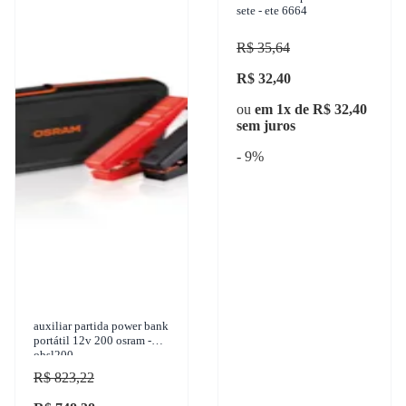
sete - ete 6664
R$ 35,64
R$ 32,40
ou
em 1x de R$ 32,40
sem juros
- 9%
auxiliar partida power bank
portátil 12v 200 osram -
obsl200
R$ 823,22