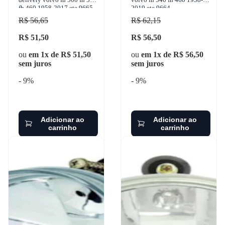
fh 460 1958-2017 ete 9665
2019 ete 9664
R$ 56,65
R$ 62,15
R$ 51,50
R$ 56,50
ou
em 1x de R$ 51,50
ou
em 1x de R$ 56,50
sem juros
sem juros
- 9%
- 9%
Adicionar ao
Adicionar ao
carrinho
carrinho