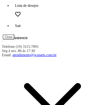
Lista de desejos
Sair
Fale Conosco
Close
Telefone (19) 3115-7891
Seg à sex. 8h às 17:30
Email:
atendimento@wsparts.com.br