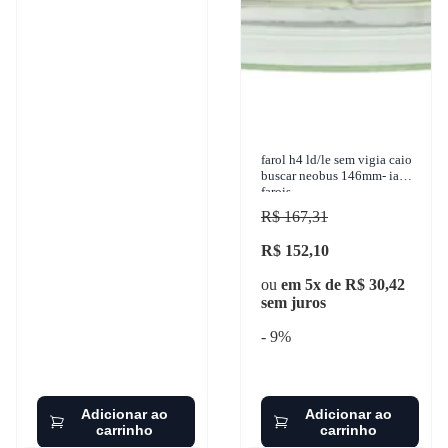
farol h4 ld/le sem vigia caio
buscar neobus 146mm- iam
farois
R$ 167,31
R$ 152,10
ou
em 5x de R$ 30,42
sem juros
- 9%
Adicionar ao
Adicionar ao
carrinho
carrinho