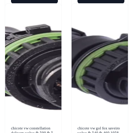
chicote vw constellation
chicote vw gol fox saveiro
delivery volvo fh 500 fh 540
volvo fh 540 fh 460 1958-