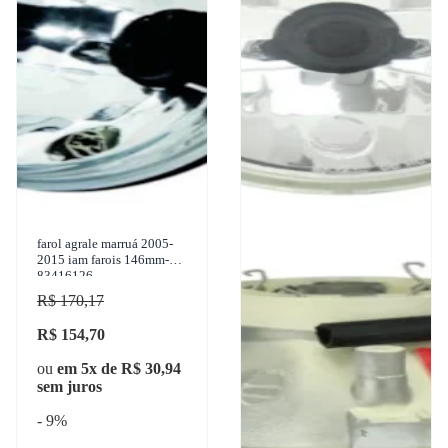
farol agrale marruá 2005-
2015 iam farois 146mm-
83416126
R$ 170,17
R$ 154,70
ou
em 5x de R$ 30,94
sem juros
- 9%