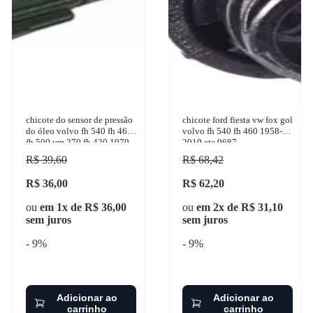
chicote do sensor de pressão
chicote ford fiesta vw fox gol
do óleo volvo fh 540 fh 460
volvo fh 540 fh 460 1958-
fh 500 vm 270 fh 420 1979-
2019 ete 9687
2017 ete 7664
R$ 39,60
R$ 68,42
R$ 36,00
R$ 62,20
ou
em 1x de R$ 36,00
ou
em 2x de R$ 31,10
sem juros
sem juros
- 9%
- 9%
Adicionar ao
Adicionar ao
carrinho
carrinho