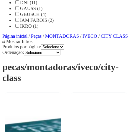
DNI (11)
GAUSS (1)
GBUSCH (4)
IAM FAROIS (2)
IKRO (1)
Página inicial
/
Peças
/
MONTADORAS
/
IVECO
/
CITY CLASS
Mostrar filtros
Produtos por página:
Ordenação:
pecas/montadoras/iveco/city-
class