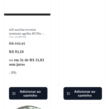
relê auxiliar reversor
terminais agulha 40/30a –
12v dni8119
R$ 102,41
R$ 93,10
ou
em 3x de R$ 31,03
sem juros
- 9%
Adicionar ao
Adicionar ao
carrinho
carrinho