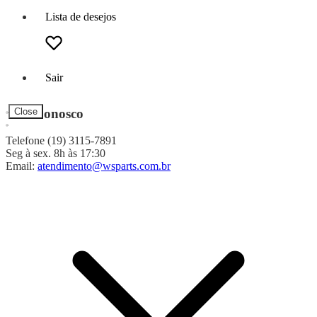
Lista de desejos
Sair
Fale Conosco
Close
Telefone (19) 3115-7891
Seg à sex. 8h às 17:30
Email:
atendimento@wsparts.com.br