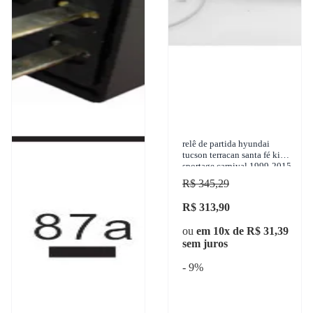
relê de partida hyundai
tucson terracan santa fé kia
sportage carnival 1999-2015
z.m. - 2-392
R$ 345,29
R$ 313,90
ou
em 10x de R$ 31,39
sem juros
- 9%