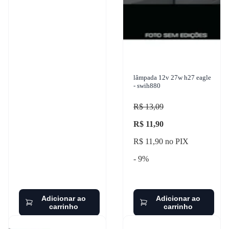
lâmpada 12v 27w h27 eagle
- swih880
R$ 13,09
R$ 11,90
R$ 11,90 no PIX
- 9%
Adicionar ao
Adicionar ao
carrinho
carrinho