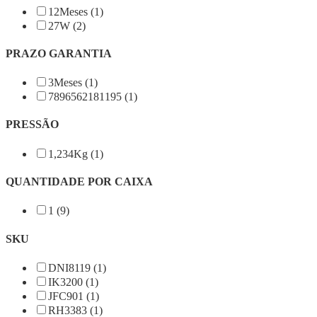
12Meses (1)
27W (2)
PRAZO GARANTIA
3Meses (1)
7896562181195 (1)
PRESSÃO
1,234Kg (1)
QUANTIDADE POR CAIXA
1 (9)
SKU
DNI8119 (1)
IK3200 (1)
JFC901 (1)
RH3383 (1)