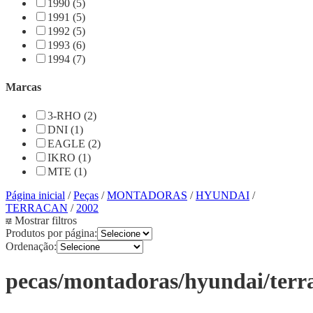
1990 (5)
1991 (5)
1992 (5)
1993 (6)
1994 (7)
Marcas
3-RHO (2)
DNI (1)
EAGLE (2)
IKRO (1)
MTE (1)
Página inicial
/
Peças
/
MONTADORAS
/
HYUNDAI
/
TERRACAN
/
2002
Mostrar filtros
Produtos por página:
Ordenação:
pecas/montadoras/hyundai/terr