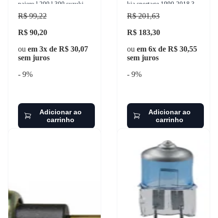
pajero l 200 l 300 suzuki
kia sportage 1990-2018 3-
grand vitara 1986-2011
rho - 44109
R$ 99,22
R$ 201,63
wega - jfc-901
R$ 90,20
R$ 183,30
ou
em 3x de R$ 30,07
ou
em 6x de R$ 30,55
sem juros
sem juros
- 9%
- 9%
Adicionar ao
Adicionar ao
carrinho
carrinho