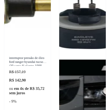
interruptor pressão de óleo
ford ranger hyundai tucson
i30 santa fé elantra 1988-
2018 3-rho - 3383
R$ 157,19
R$ 142,90
ou
em 4x de R$ 35,72
sem juros
- 9%