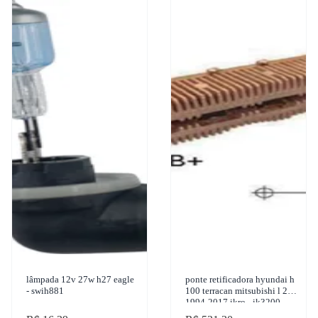
lâmpada 12v 27w h27 eagle
ponte retificadora hyundai h
- swih881
100 terracan mitsubishi l 200
1994-2017 ikro - ik3200