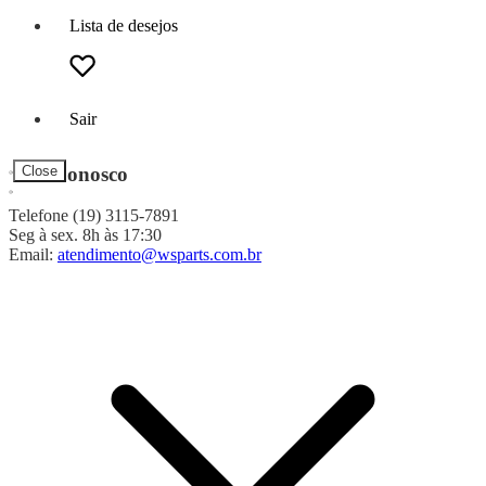
Lista de desejos
Sair
Fale Conosco
Close
Telefone (19) 3115-7891
Seg à sex. 8h às 17:30
Email:
atendimento@wsparts.com.br