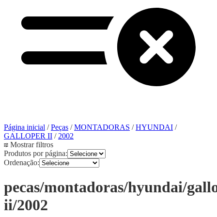
Página inicial
/
Peças
/
MONTADORAS
/
HYUNDAI
/
GALLOPER II
/
2002
Mostrar filtros
Produtos por página:
Ordenação:
pecas/montadoras/hyundai/gall
ii/2002