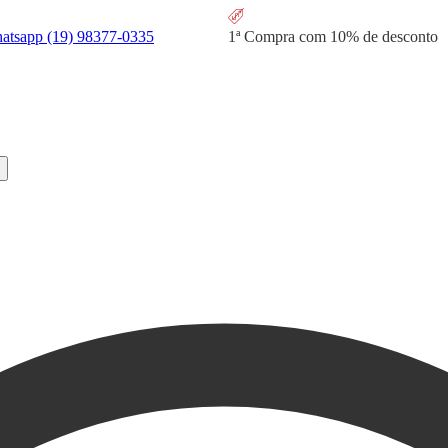
hatsapp
(19) 98377-0335
1ª Compra com
10% de desconto