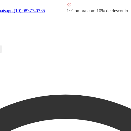
hatsapp
(19) 98377-0335
1ª Compra com
10% de desconto