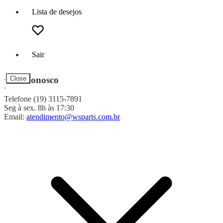
Lista de desejos
Sair
Fale Conosco
Close
Telefone (19) 3115-7891
Seg à sex. 8h às 17:30
Email:
atendimento@wsparts.com.br