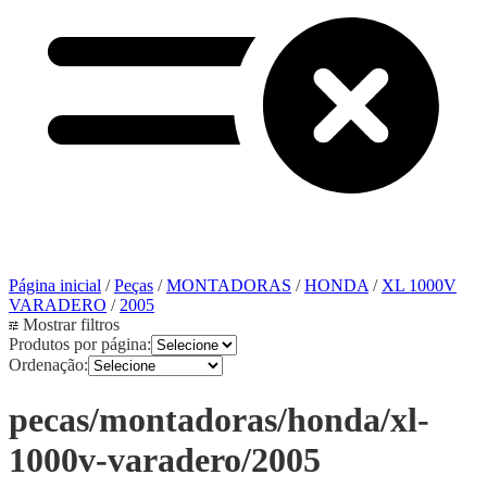
Página inicial
/
Peças
/
MONTADORAS
/
HONDA
/
XL 1000V
VARADERO
/
2005
Mostrar filtros
Produtos por página:
Ordenação:
pecas/montadoras/honda/xl-
1000v-varadero/2005