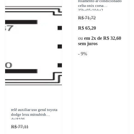
rolamento ar condicionado
celta onix corsa
35bg05s10dst2
R$ 71,72
R$ 65,20
ou
em 2x de R$ 32,60
sem juros
- 9%
relê auxiliar uso geral toyota
dodge lexu mitsubish
dni8106
R$ 77,11