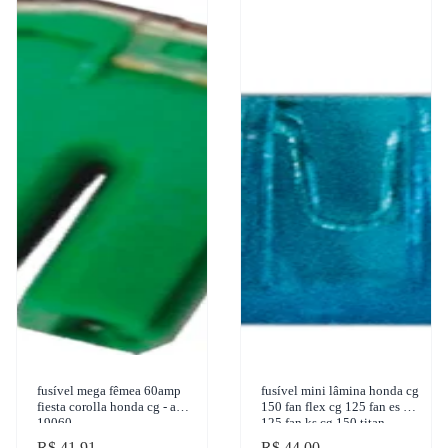
fusível mega fêmea 60amp
fusível mini lâmina honda cg
fiesta corolla honda cg - ams
150 fan flex cg 125 fan es cg
19060
125 fan ks cg 150 titan
toyota corolla 1960-2018
R$ 41,91
R$ 44,00