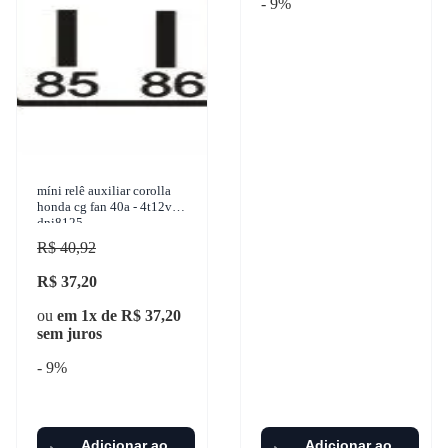
- 9%
míni relê auxiliar corolla
honda cg fan 40a - 4t12v
dni8125
R$ 40,92
R$ 37,20
ou
em 1x de R$ 37,20
sem juros
- 9%
Adicionar ao
Adicionar ao