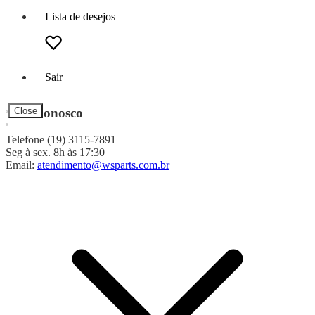
Lista de desejos
Sair
Fale Conosco
Close
Telefone (19) 3115-7891
Seg à sex. 8h às 17:30
Email:
atendimento@wsparts.com.br