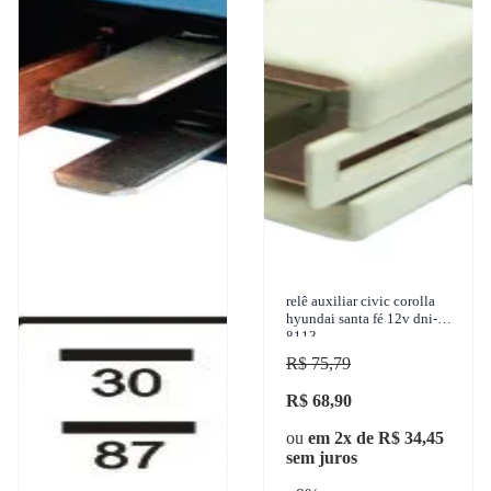
relê auxiliar civic corolla
hyundai santa fé 12v dni-
8113
R$ 75,79
R$ 68,90
ou
em 2x de R$ 34,45
sem juros