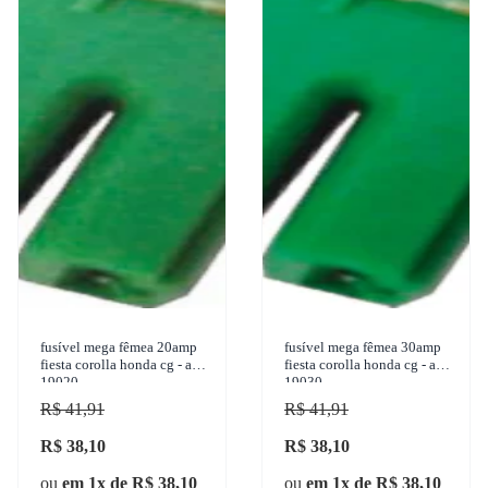
fusível mega fêmea 20amp
fusível mega fêmea 30amp
fiesta corolla honda cg - ams
fiesta corolla honda cg - ams
19020
19030
R$ 41,91
R$ 41,91
R$ 38,10
R$ 38,10
ou
em 1x de R$ 38,10
ou
em 1x de R$ 38,10