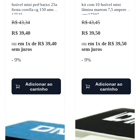
fusível mini perf baixo 25a
kit com 10 fusível mini
fiesta corolla cg 150 ams
lâmina marrom 7,5 ampere
17525
ams17507
R$ 43,34
R$ 43,45
R$ 39,40
R$ 39,50
ou
em 1x de R$ 39,40
ou
em 1x de R$ 39,50
sem juros
sem juros
- 9%
- 9%
Adicionar ao
Adicionar ao
carrinho
carrinho