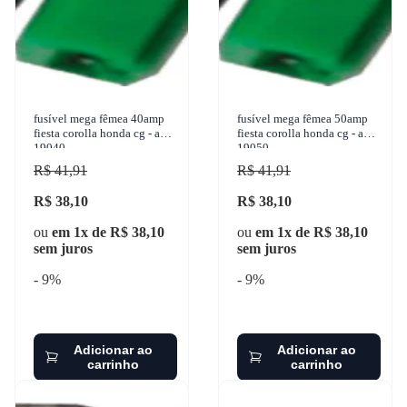
fusível mega fêmea 40amp
fusível mega fêmea 50amp
fiesta corolla honda cg - ams
fiesta corolla honda cg - ams
19040
19050
R$ 41,91
R$ 41,91
R$ 38,10
R$ 38,10
ou
em 1x de R$ 38,10
ou
em 1x de R$ 38,10
sem juros
sem juros
- 9%
- 9%
Adicionar ao
Adicionar ao
carrinho
carrinho